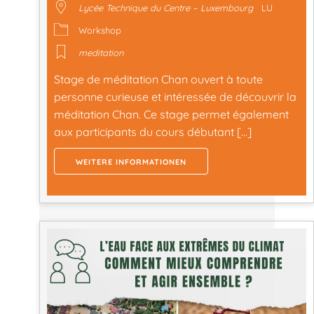
Lycée Technique du Centre – Luxembourg
LU
Workshop
meditation
Stage de méditation Chan ouvert à toute
personne curieuse et intéressée de découvrir la
méditation Chan. Ce stage permet également
aux participants du cours débutant […]
WEITERE INFORMATIONEN