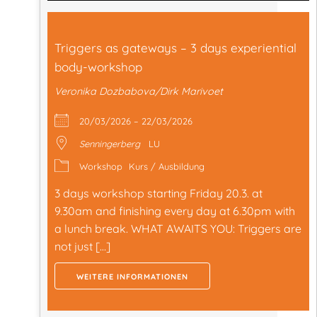
Triggers as gateways – 3 days experiential
body-workshop
Veronika Dozbabova/Dirk Marivoet
20/03/2026 – 22/03/2026
Senningerberg
LU
Workshop
Kurs / Ausbildung
3 days workshop starting Friday 20.3. at
9.30am and finishing every day at 6.30pm with
a lunch break. WHAT AWAITS YOU: Triggers are
not just […]
WEITERE INFORMATIONEN