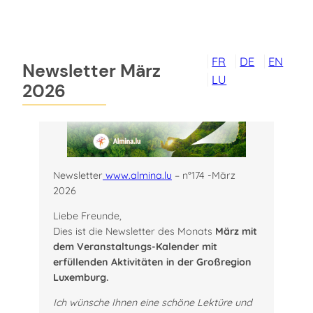
Zum
Inhalt
springen
FR
DE
EN
Newsletter März
LU
2026
Newsletter
www.almina.lu
– n°174 -März
2026
Liebe Freunde,
Dies ist die Newsletter des Monats
März mit
dem Veranstaltungs-Kalender mit
erfüllenden Aktivitäten in der Großregion
Luxemburg.
Ich wünsche Ihnen eine schöne Lektüre und