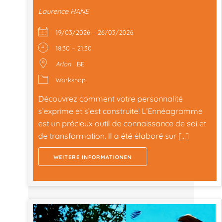
Laurence HANE
19/03/2026 – 26/03/2026
18:30 – 21:30
Arlon
BE
Workshop
Découvrez comment votre personnalité
s’exprime et s’est construite! L’Ennéagramme
est un précieux outil de connaissance de soi et
de transformation. Il a été élaboré sur […]
WEITERE INFORMATIONEN