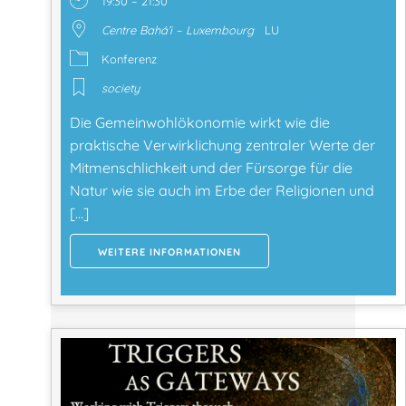
19:30 – 21:30
Centre Bahá’i – Luxembourg
LU
Konferenz
society
Die Gemeinwohlökonomie wirkt wie die
praktische Verwirklichung zentraler Werte der
Mitmenschlichkeit und der Fürsorge für die
Natur wie sie auch im Erbe der Religionen und
[…]
WEITERE INFORMATIONEN