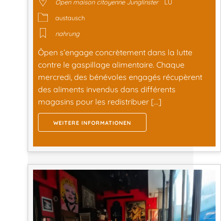
Ôpen maison citoyenne Junglinster
LU
austausch
nahrung
Ôpen s’engage concrètement dans la lutte
contre le gaspillage alimentaire. Chaque
mercredi, des bénévoles engagés récupèrent
des aliments invendus dans différents
magasins pour les redistribuer […]
WEITERE INFORMATIONEN