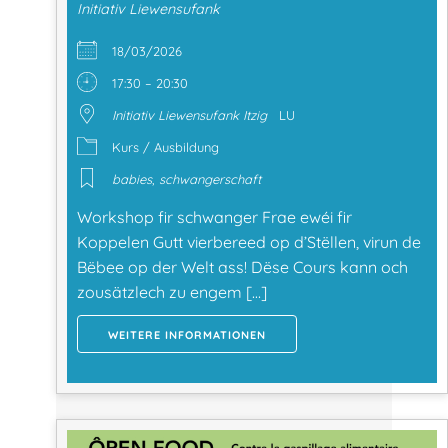
Initiativ Liewensufank
18/03/2026
17:30 – 20:30
Initiativ Liewensufank Itzig
LU
Kurs / Ausbildung
babies
,
schwangerschaft
Workshop fir schwanger Frae ewéi fir
Koppelen Gutt vierbereed op d’Stëllen, virun de
Bëbee op der Welt ass! Dëse Cours kann och
zousätzlech zu engem […]
WEITERE INFORMATIONEN