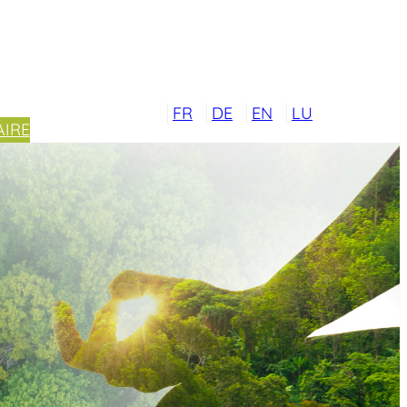
FR
DE
EN
LU
IRE