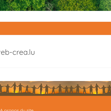
web-crea.lu
A propos du site