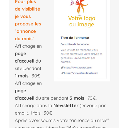
Pour plus
de visibilité
je vous
propose les
“
annonce
du mois
” .
Affichage en
page
d’accueil
du
site pendant
1 mois
: 30€
Affichage en
page
d’accueil
du site pendant
3 mois
: 70€,
Affichage dans la
Newsletter
(envoyé par
email), 1 fois : 30€
Après avoir soumis votre “annonce du mois”
vous recevrez (dans les 24h) un email avec