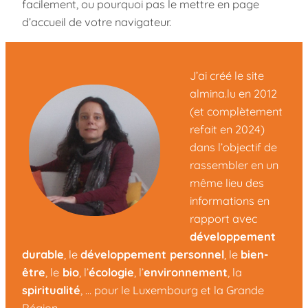
facilement, ou pourquoi pas le mettre en page
d’accueil de votre navigateur.
J’ai créé le site
almina.lu en 2012
(et complètement
refait en 2024)
dans l’objectif de
rassembler en un
même lieu des
informations en
rapport avec
développement
durable
, le
développement personnel
, le
bien-
être
, le
bio
, l’
écologie
, l’
environnement
, la
spiritualité
, … pour le Luxembourg et la Grande