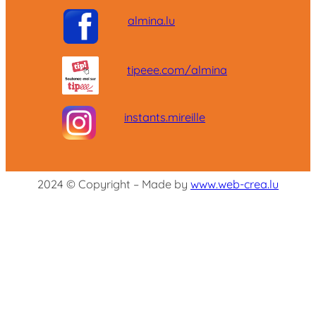
almina.lu
tipeee.com/almina
instants.mireille
2024 © Copyright – Made by
www.web-crea.lu