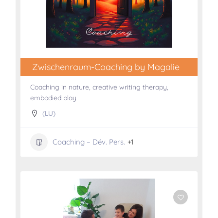
Zwischenraum-Coaching by Magalie
Coaching in nature, creative writing therapy,
embodied play
(LU)
Coaching – Dév. Pers.
+1