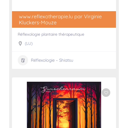
www.reflexotherapie.lu par Virginie
Kluckers-Mouze
Réflexologie plantaire thérapeutique
(LU)
Réflexologie – Shiatsu