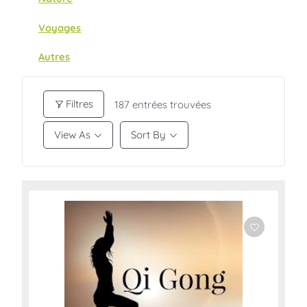
Voyages
Autres
Filtres
187
entrées trouvées
View As
Sort By