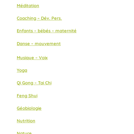
Méditation
Coaching – Dév. Pers.
Enfants – bébés – maternité
Danse – mouvement
Musique – Voix
Yoga
Qi Gong – Tai Chi
Feng Shui
Géobiologie
Nutrition
Nature