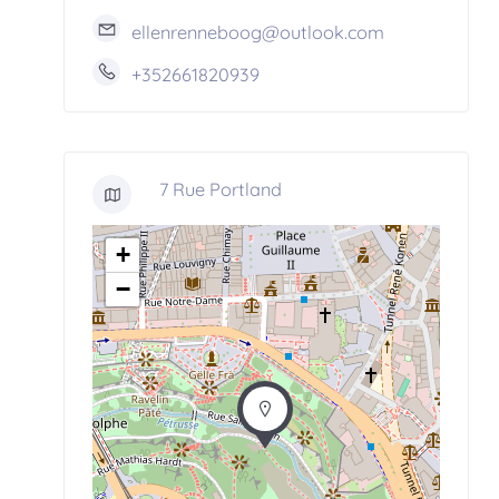
ellenrenneboog@outlook.com
+352661820939
7 Rue Portland
+
−