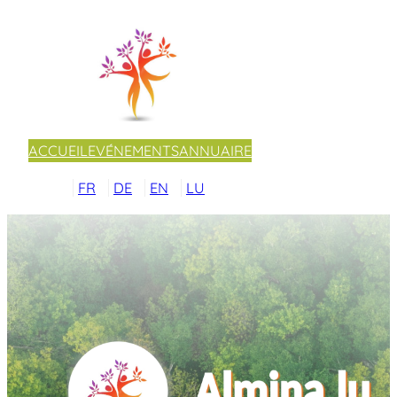
ACCUEIL
EVÉNEMENTS
ANNUAIRE
FR
DE
EN
LU