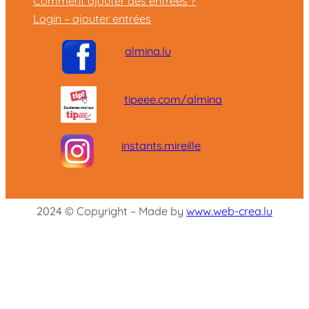
Comment ajouter des entrées ?
Login – ajouter entrées
almina.lu
tipeee.com/almina
instants.mireille
2024 © Copyright – Made by
www.web-crea.lu