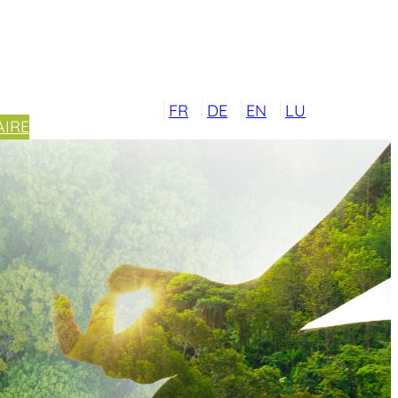
FR
DE
EN
LU
IRE