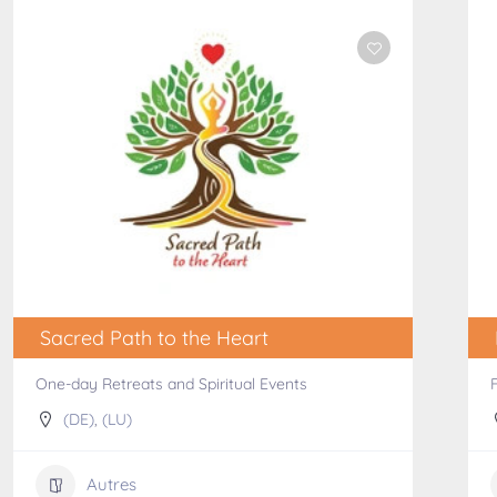
Sacred Path to the Heart
One-day Retreats and Spiritual Events
(DE)
,
(LU)
Autres