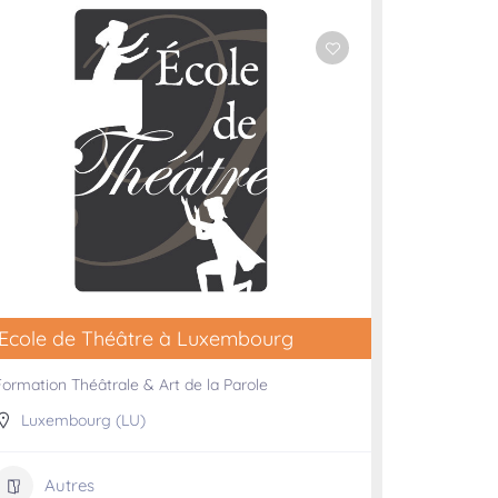
Ecole de Théâtre à Luxembourg
Formation Théâtrale & Art de la Parole
Luxembourg (LU)
Autres