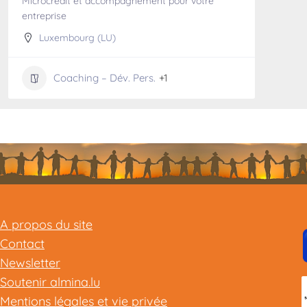
Microcrédit et accompagnement pour votre
entreprise
Luxembourg (LU)
Coaching – Dév. Pers.
+1
A propos du site
Contact
Newsletter
Soutenir almina.lu
Mentions légales et vie privée