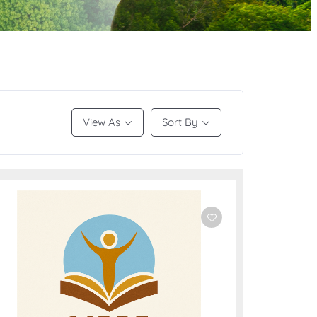
View As
Sort By