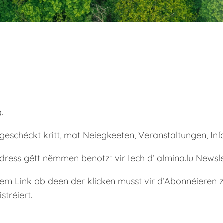
.
eschéckt kritt, mat Neiegkeeten, Veranstaltungen, Info
dress gëtt nëmmen benotzt vir Iech d’ almina.lu Newsle
gem Link ob deen der klicken musst vir d’Abonnéieren z
tréiert.