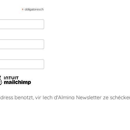
*
obligatoresch
dress benotzt, vir Iech d'Almina Newsletter ze schécke