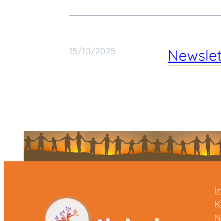
15/10/2025
Newslet
I
K
N