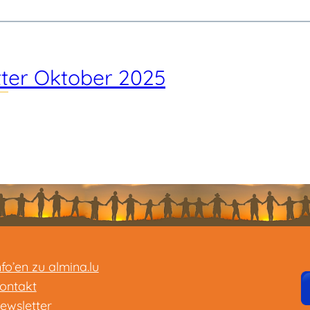
ter Oktober 2025
nfo’en zu almina.lu
ontakt
ewsletter