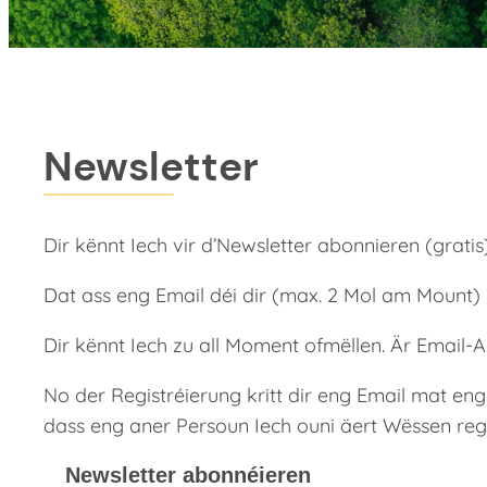
Newsletter
Dir kënnt Iech vir d’Newsletter abonnieren (gratis)
Dat ass eng Email déi dir (max. 2 Mol am Mount) g
Dir kënnt Iech zu all Moment ofmëllen. Är Email-A
No der Registréierung kritt dir eng Email mat en
dass eng aner Persoun Iech ouni äert Wëssen regis
Newsletter abonnéieren