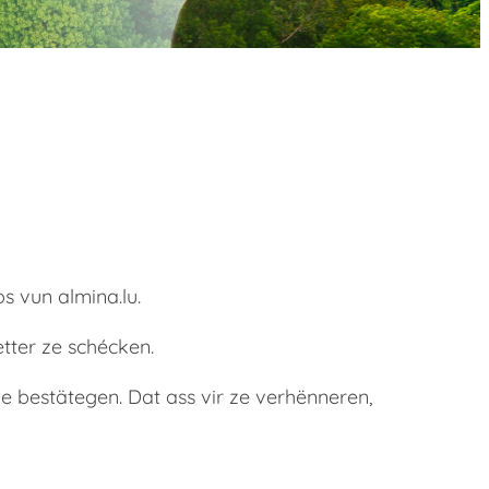
s vun almina.lu.
tter ze schécken.
e bestätegen. Dat ass vir ze verhënneren,