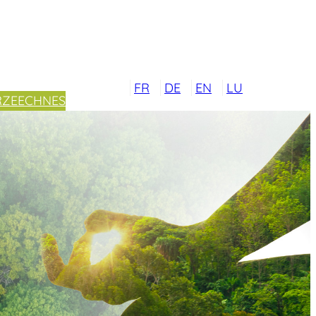
FR
DE
EN
LU
RZEECHNES