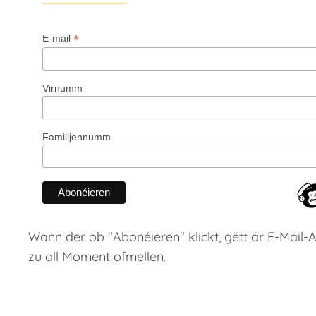
*
E-mail
Virnumm
Familljennumm
Wann der ob "Abonéieren" klickt, gëtt är E-Mail-A
zu all Moment ofmellen.