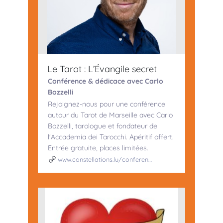
Le Tarot : L’Évangile secret
Conférence & dédicace avec Carlo
Bozzelli
Rejoignez-nous pour une conférence
autour du Tarot de Marseille avec Carlo
Bozzelli, tarologue et fondateur de
l'Accademia dei Tarocchi. Apéritif offert.
Entrée gratuite, places limitées.
www.constellations.lu/conferen…