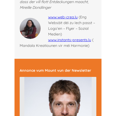
dass der vill flott Entdeckungen maacht,
Mireille Dondlinger
www.web-crea.lu
(Eng
Websäit déi zu Iech passt –
Logo’en – Flyer – Sozial
Medien)
www.instants-presents.lu
(
Mandala Kreatiounen vir méi Harmonie)
Annonce vum Mount
vun der Newsletter