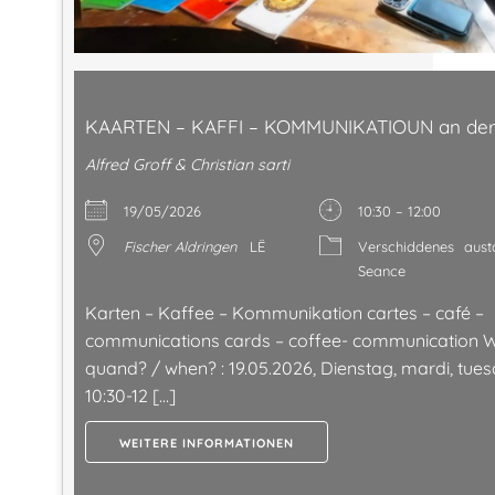
KAARTEN – KAFFI – KOMMUNIKATIOUN an der
Alfred Groff & Christian sarti
19/05/2026
10:30 – 12:00
Fischer Aldringen
LË
Verschiddenes
aust
Seance
Karten – Kaffee – Kommunikation cartes – café –
communications cards – coffee- communication W
quand? / when? : 19.05.2026, Dienstag, mardi, tues
10:30-12 […]
WEITERE INFORMATIONEN