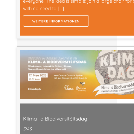
everyone. The idea is simple: join a large choir for 
with no need to […]
WEITERE INFORMATIONEN
Klima- a Biodiversitéitsdag
SIAS