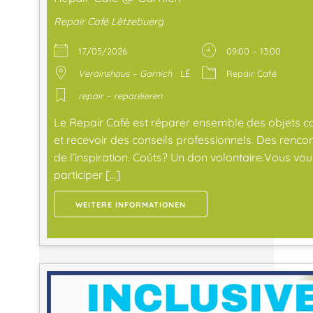
Repair Café Lëtzebuerg
17/05/2026
09:00 – 13:00
Veräinshaus – Garnich
LË
Repair Café
repair – reparéieren
Le Repair Café est réparer ensemble des objets c
et recevoir des conseils professionnels. Des rencon
de l’inspiration. Coûts? Un don volontaire.Vous vou
participer […]
WEITERE INFORMATIONEN