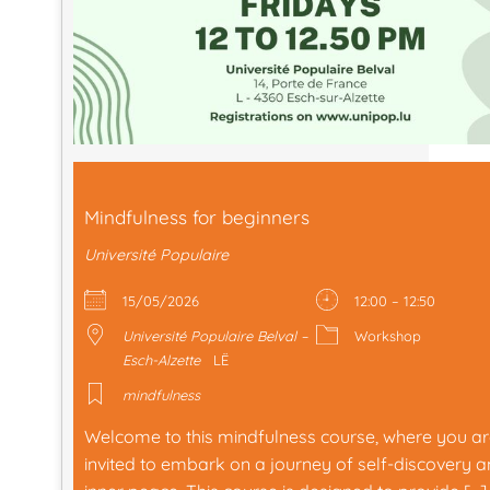
Mindfulness for beginners
Université Populaire
15/05/2026
12:00 – 12:50
Université Populaire Belval –
Workshop
Esch-Alzette
LË
mindfulness
Welcome to this mindfulness course, where you a
invited to embark on a journey of self-discovery 