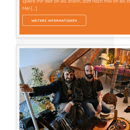
spiere mir déif an eis drann, datt nach méi an eis st
Méi […]
WEITERE INFORMATIONEN