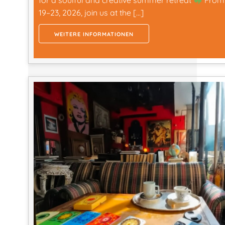
for a soulful and creative summer retreat
From
19–23, 2026, join us at the […]
WEITERE INFORMATIONEN