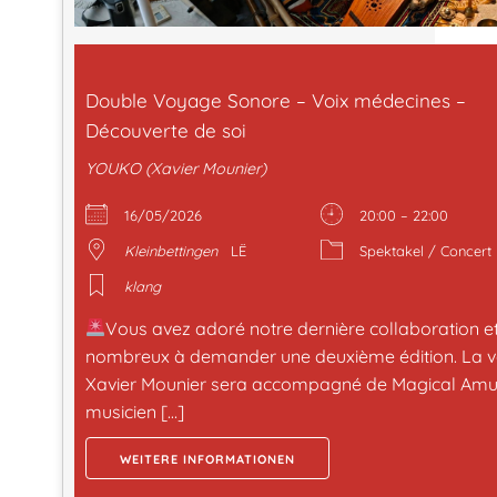
Double Voyage Sonore – Voix médecines –
Découverte de soi
YOUKO (Xavier Mounier)
16/05/2026
20:00 – 22:00
Kleinbettingen
LË
Spektakel / Concert
klang
Vous avez adoré notre dernière collaboration et
nombreux à demander une deuxième édition. La voi
Xavier Mounier sera accompagné de Magical Amu
musicien […]
WEITERE INFORMATIONEN