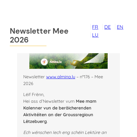
Direkt
zum
Inhalt
FR
DE
EN
Newsletter Mee
wechseln
LU
2026
Newsletter
www.almina.lu
– n°176 – Mee
2026
Léif Frënn,
Hei ass d’Newsletter vum
Mee mam
Kalenner vun de beräicherenden
Aktivitéiten an der Groussregioun
Lëtzebuerg
.
Ech wënschen Iech eng schéin Lektüre an