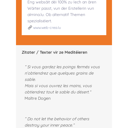
Eng websäit déi 100% zu Iech an ären
Wärter passt, vun der Erstellerin vun
almina.lu. Ob alternatif Themen
spezialiséiert.
www.web-crea.lu
Zitater / Texter vir ze Meditéieren
” Si vous gardez les poings fermés vous
n’obtiendrez que quelques grains de
sable.
Mais si vous ouvrez les mains, vous
obtiendrez tout le sable du désert
.
“
Maître Dogen
” Do not let the behavior of others
destroy your inner peace.”