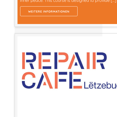
inner peace. This course is designed to provide […]
WEITERE INFORMATIONEN