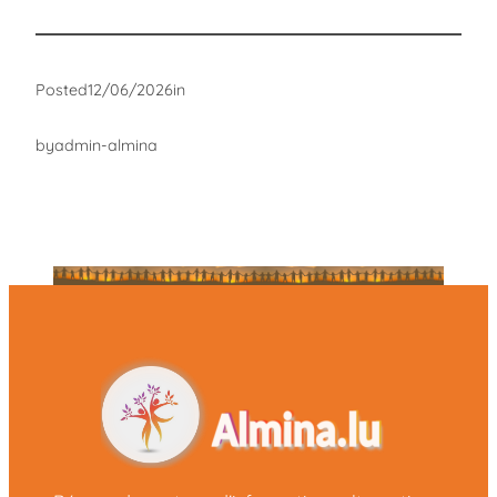
Posted
12/06/2026
in
by
admin-almina