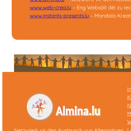
www.web-crea.lu
– Eng Websäit déi zu Iech
www.instants-presents.lu
– Mandala Kreati
I
K
N
M
W
L
Netzwierk vir den Austausch vun Alternativen