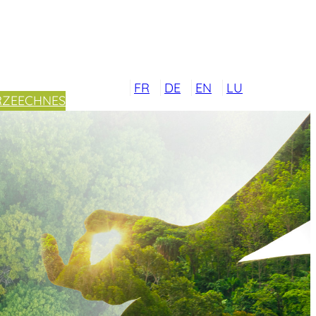
FR
DE
EN
LU
RZEECHNES