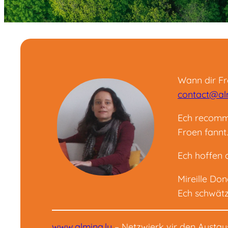
Wann dir Fr
contact@alm
Ech recomma
Froen fannt.
Ech hoffen 
Mireille Don
Ech schwätz
www.almina.lu
– Netzwierk vir den Austau