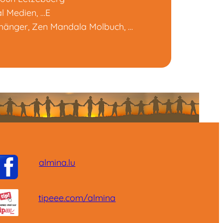
al Medien, …E
nhänger, Zen Mandala Molbuch, …
almina.lu
tipeee.com/almina