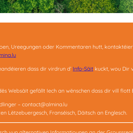
oen, Ureegungen oder Kommentaren hutt, kontaktéier
ina.lu
ndéieren dass dir virdrun d’
Info-Säit
kuckt, wou Dir v
dës Websäit gefällt Iech an wënschen dass dir vill flo
dlinger –
contact@almina.lu
en Lëtzebuergesch, Franséisch, Däitsch an Englesch.
sch vun alternativen Informatiounen an der Groussreg