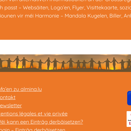
 passt – Websäiten, Logo’en, Flyer, Visittekaarte, sozi
ounen vir méi Harmonie – Mandala Kugelen, Biller, A
nfo’en zu almina.lu
ontakt
ewsletter
entions légales et vie privée
éi kann een Einträg derbäisetzen?
ogin – Einträg derbäisetzen