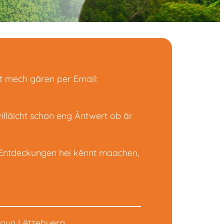
t mech gären per Email:
illäicht schon eng Äntwert ob är
tt Entdeckungen hei kënnt maachen,
ioun Lëtzebuerg