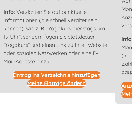
währ
Mona
Info:
Verzichten Sie auf punktuelle
Anze
Informationen (die schnell veraltet sein
vers
können), wie z. B. “Yogakurs dienstags um
19 Uhr”, sondern fügen Sie stattdessen
Info
“Yogakurs” und einen Link zu Ihrer Website
Mona
oder sozialen Netzwerken oder eine E-
(inn
Mail-Adresse hinzu.
Zah
payc
Eintrag ins Verzeichnis hinzufügen
Meine Einträge ändern
Anz
Mei