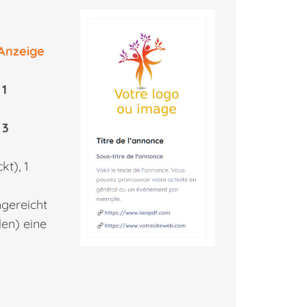
“Anzeige
r
1
r
3
kt), 1
gereicht
den) eine