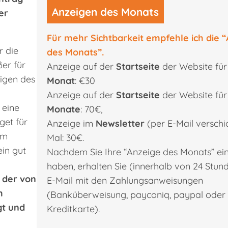
Anzeigen des Monats
er
Für mehr Sichtbarkeit empfehle ich die 
r die
des Monats”.
er für
Anzeige auf der
Startseite
der Website fü
eigen des
Monat
: €30
Anzeige auf der
Startseite
der Website fü
 eine
Monate
: 70€,
dget für
Anzeige im
Newsletter
(per E-Mail verschic
em
Mal: 30€.
ein gut
Nachdem Sie Ihre “Anzeige des Monats” ein
haben, erhalten Sie (innerhalb von 24 Stun
n der von
E-Mail mit den Zahlungsanweisungen
m
(Banküberweisung, payconiq, paypal oder
gt und
Kreditkarte).