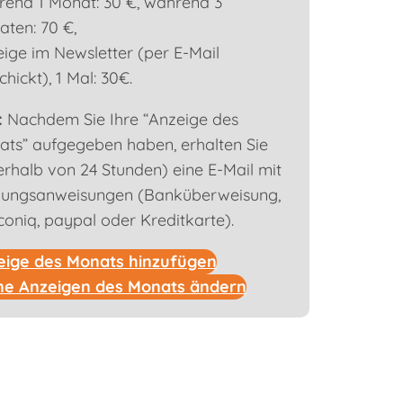
end 1 Monat: 30 €, während 3
ten: 70 €,
ige im Newsletter (per E-Mail
chickt), 1 Mal: 30€.
:
Nachdem Sie Ihre “Anzeige des
ts” aufgegeben haben, erhalten Sie
erhalb von 24 Stunden) eine E-Mail mit
lungsanweisungen (Banküberweisung,
oniq, paypal oder Kreditkarte).
eige des Monats hinzufügen
ne Anzeigen des Monats ändern