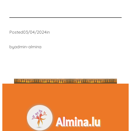
Posted
03/04/2024
in
by
admin-almina