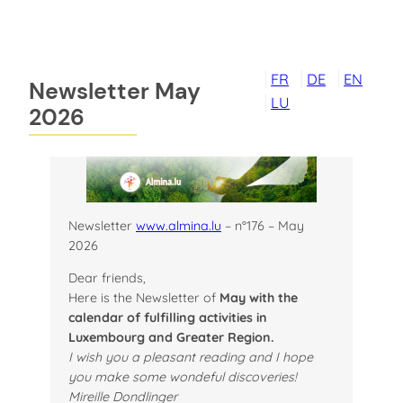
Skip
to
content
FR
DE
EN
Newsletter May
LU
2026
Newsletter
www.almina.lu
– n°176 – May
2026
Dear friends,
Here is the Newsletter of
May with the
calendar of fulfilling activities in
Luxembourg and Greater Region.
I wish you a pleasant reading
and I hope
you make some wondeful discoveries!
Mireille Dondlinger