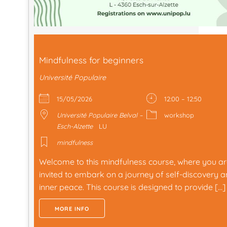
Mindfulness for beginners
Université Populaire
15/05/2026
12:00 – 12:50
Université Populaire Belval –
workshop
Esch-Alzette
LU
mindfulness
Welcome to this mindfulness course, where you a
invited to embark on a journey of self-discovery 
inner peace. This course is designed to provide […]
MORE INFO