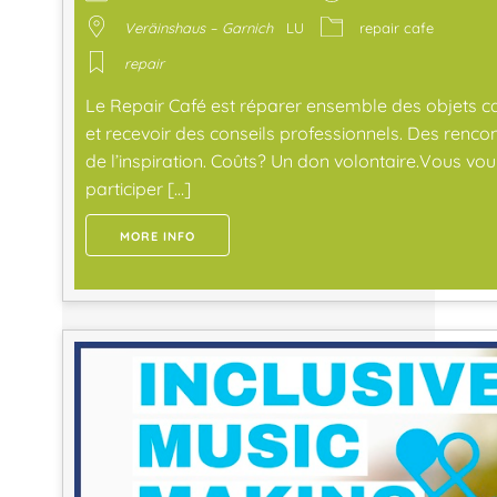
Veräinshaus – Garnich
LU
repair cafe
repair
Le Repair Café est réparer ensemble des objets c
et recevoir des conseils professionnels. Des rencon
de l’inspiration. Coûts? Un don volontaire.Vous vou
participer […]
MORE INFO