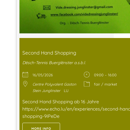
Second Hand Shopping
Dësch-Tennis Buerglënster a.s.b.l.
16/05/2026
09:00 – 16:00
Centre Polyvalent Gaston
fair / market
Stein Junglinster
LU
Second Hand Shopping ab 16 Jahre
https://www.echo.lu/en/experiences/second-han
shopping-9IPeDe
MORE INFO