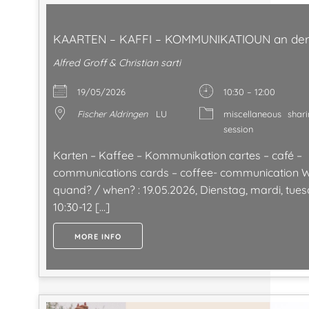
KAARTEN – KAFFI – KOMMUNIKATIOUN an der
Alfred Groff & Christian sarti
19/05/2026
10:30 – 12:00
Fischer Aldringen
LU
miscellaneous
shar
session
Karten – Kaffee – Kommunikation cartes – café –
communications cards – coffee- communication W
quand? / when? : 19.05.2026, Dienstag, mardi, tues
10:30-12 […]
MORE INFO