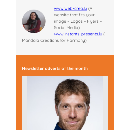
www.web-crea.lu
(A
website that fits your
image – Logos – Flyers –
Social Media)
www.instants-presents.lu
(
Mandala Creations for Harmony)
Newsletter adverts of the month