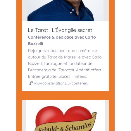
Le Tarot : L’Évangile secret
Conférence & dédicace avec Carlo
Bozzelli
Rejoignez-nous pour une conférence
autour du Tarot de Marseille avec Carlo
Bozzelli, tarologue et fondateur de
l'Accademia dei Tarocchi. Apéritif offert.
Entrée gratuite, places limitées.
www.constellations.lu/conferen…