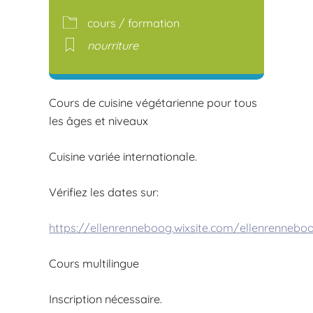
Télécharger ICS
Calendr
cours / formation
nourriture
Cours de cuisine végétarienne pour tous
les âges et niveaux
Cuisine variée internationale.
Vérifiez les dates sur:
https://ellenrenneboog.wixsite.com/ellenrennebo
Cours multilingue
Inscription nécessaire.