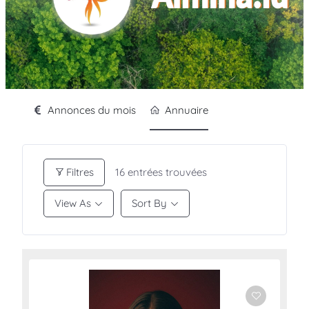
Annonces du mois
Annuaire
Filtres
16
entrées trouvées
View As
Sort By