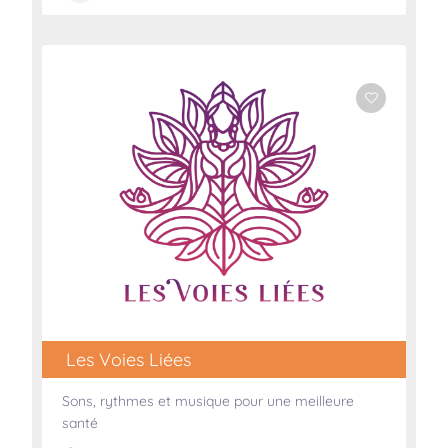
Les Voies Liées
Sons, rythmes et musique pour une meilleure
santé