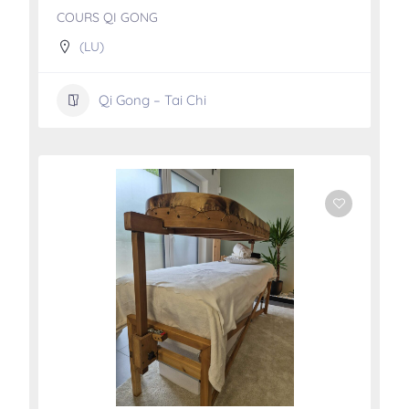
COURS QI GONG
(LU)
Qi Gong – Tai Chi