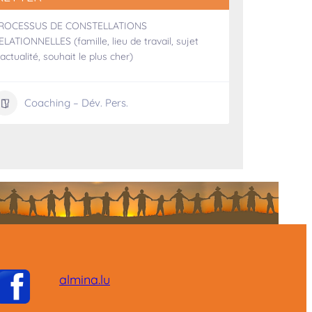
1:1 Beglee
ROCESSUS DE CONSTELLATIONS
systeemes
ELATIONNELLES (famille, lieu de travail, sujet
'actualité, souhait le plus cher)
Coa
Coaching – Dév. Pers.
almina.lu