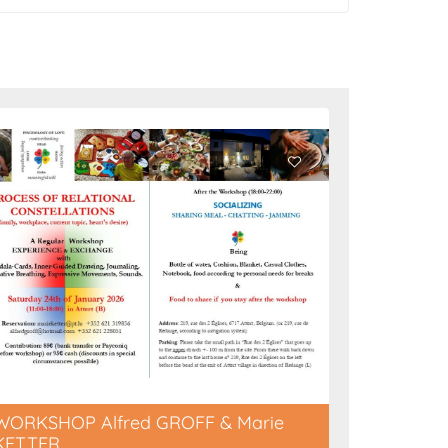
WORKSHOP Alfred GROFF & Marie
Lichtbli
KETTER