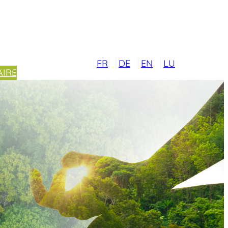
FR
DE
EN
LU
IRE