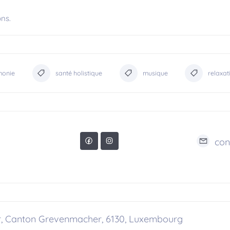
ons.
monie
santé holistique
musique
relaxat
con
er, Canton Grevenmacher, 6130, Luxembourg