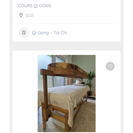
COURS QI GONG
(LU)
Qi Gong – Tai Chi