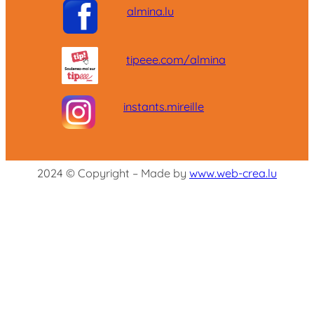
almina.lu
tipeee.com/almina
instants.mireille
2024 © Copyright – Made by
www.web-crea.lu