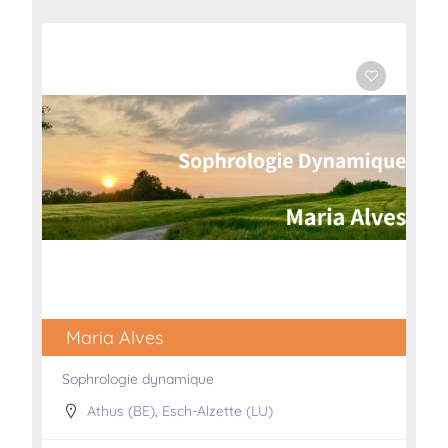
Maria Alves
Sophrologie dynamique
Athus (BE)
,
Esch-Alzette (LU)