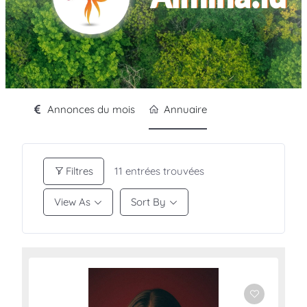
Annonces du mois
Annuaire
Filtres
11
entrées trouvées
View As
Sort By