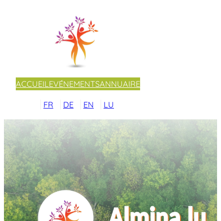
ACCUEIL
EVÉNEMENTS
ANNUAIRE
FR
DE
EN
LU