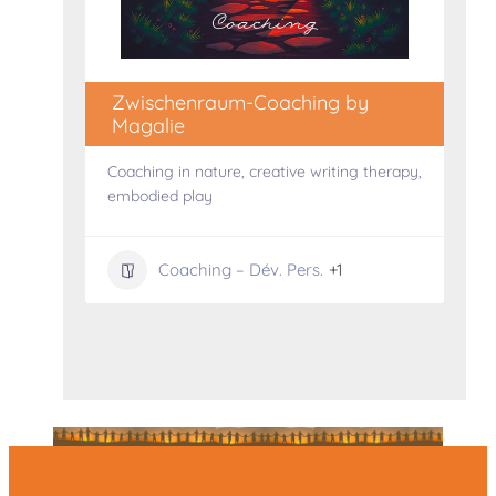
Zwischenraum-Coaching by
Magalie
Coaching in nature, creative writing therapy,
avec
embodied play
Coaching – Dév. Pers.
+1