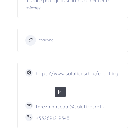
l’espace pour qu’ils se transforment eux-
mêmes.
coaching
https://www.solutionsrh.lu/coaching
tereza.pascoal@solutionsrh.lu
+352691219545