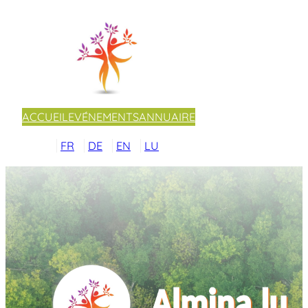
ACCUEIL
EVÉNEMENTS
ANNUAIRE
FR
DE
EN
LU