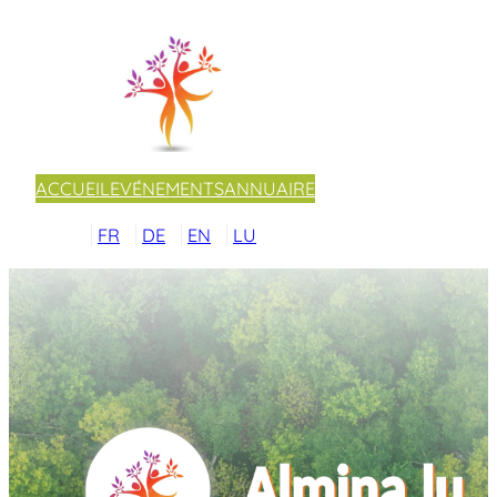
ACCUEIL
EVÉNEMENTS
ANNUAIRE
FR
DE
EN
LU