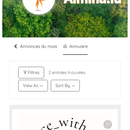
Annonces du mois
Annuaire
Filtres
2
entrées trouvées
View As
Sort By