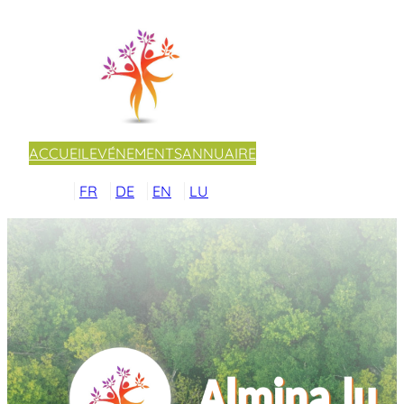
ACCUEIL
EVÉNEMENTS
ANNUAIRE
FR
DE
EN
LU