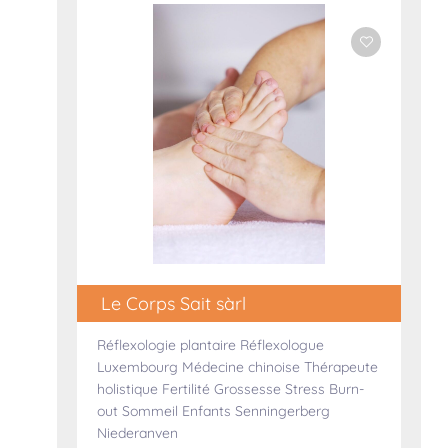
Le Corps Sait sàrl
Réflexologie plantaire Réflexologue
Luxembourg Médecine chinoise Thérapeute
holistique Fertilité Grossesse Stress Burn-
out Sommeil Enfants Senningerberg
+3
Niederanven