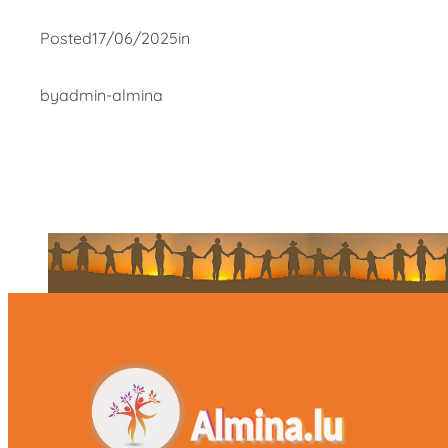
Posted
17/06/2025
in
by
admin-almina