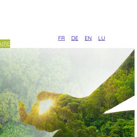
FR
DE
EN
LU
IRE