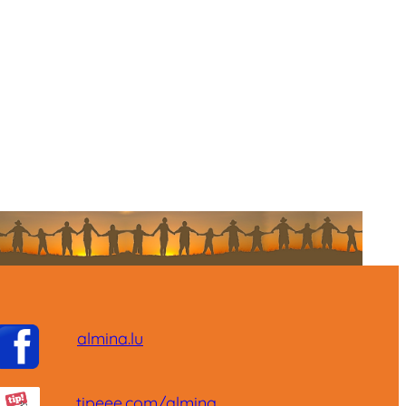
almina.lu
tipeee.com/almina