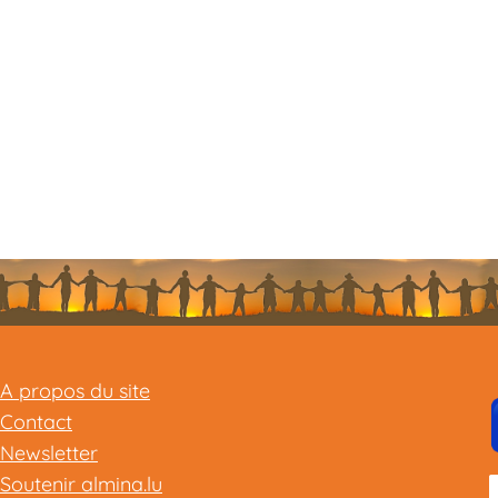
A propos du site
Contact
Newsletter
Soutenir almina.lu