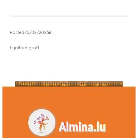
Posted
25/02/2026
in
by
alfred groff