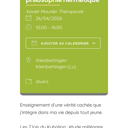
Xavier Mounier Thérapeute
26/04/2026
10:00 – 16:00
AJOUTER AU CALENDRIER
Télécharger ICS
Calendr
Kleinbettingen
Kleinbettingen (Lu)
divers
Enseignement d’une vérité cachée que
j’intègre dans ma vie depuis tout jeune.
Les 7 lois du Kybalion : étude millénaire