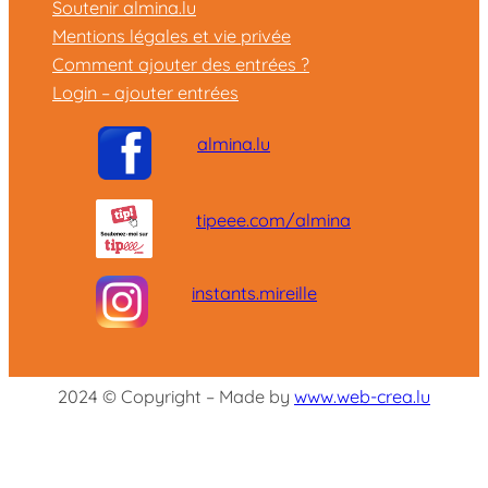
Soutenir almina.lu
Mentions légales et vie privée
Comment ajouter des entrées ?
Login – ajouter entrées
almina.lu
tipeee.com/almina
instants.mireille
2024 © Copyright – Made by
www.web-crea.lu