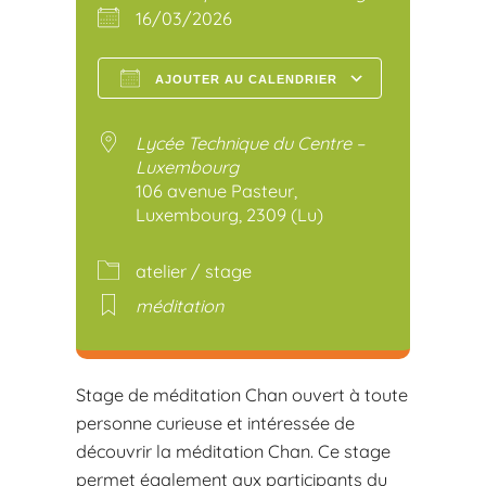
16/03/2026
AJOUTER AU CALENDRIER
Télécharger ICS
Calendr
Lycée Technique du Centre –
Luxembourg
106 avenue Pasteur,
Luxembourg, 2309 (Lu)
atelier / stage
méditation
Stage de méditation Chan ouvert à toute
personne curieuse et intéressée de
découvrir la méditation Chan. Ce stage
permet également aux participants du