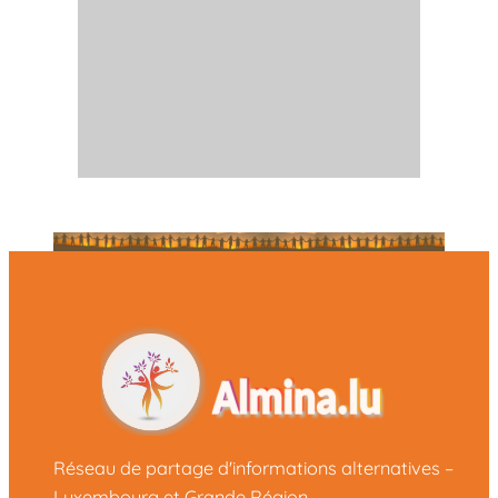
Réseau de partage d'informations alternatives –
Luxembourg et Grande Région