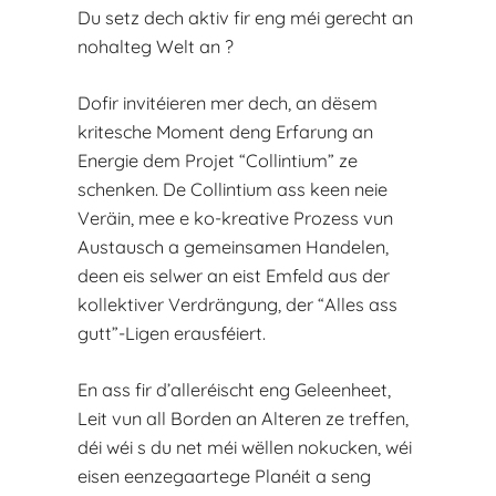
Du setz dech aktiv fir eng méi gerecht an
nohalteg Welt an ?
Dofir invitéieren mer dech, an dësem
kritesche Moment deng Erfarung an
Energie dem Projet “Collintium” ze
schenken. De Collintium ass keen neie
Veräin, mee e ko-kreative Prozess vun
Austausch a gemeinsamen Handelen,
deen eis selwer an eist Emfeld aus der
kollektiver Verdrängung, der “Alles ass
gutt”-Ligen erausféiert.
En ass fir d’alleréischt eng Geleenheet,
Leit vun all Borden an Alteren ze treffen,
déi wéi s du net méi wëllen nokucken, wéi
eisen eenzegaartege Planéit a seng