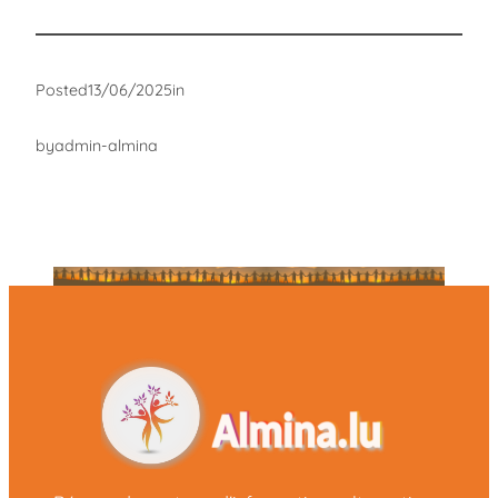
Posted
13/06/2025
in
by
admin-almina