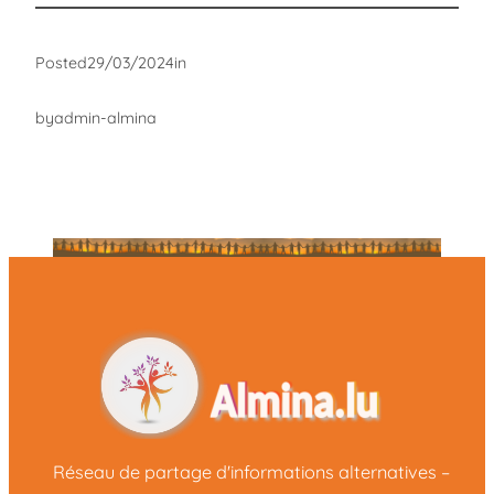
Posted
29/03/2024
in
by
admin-almina
Réseau de partage d'informations alternatives –