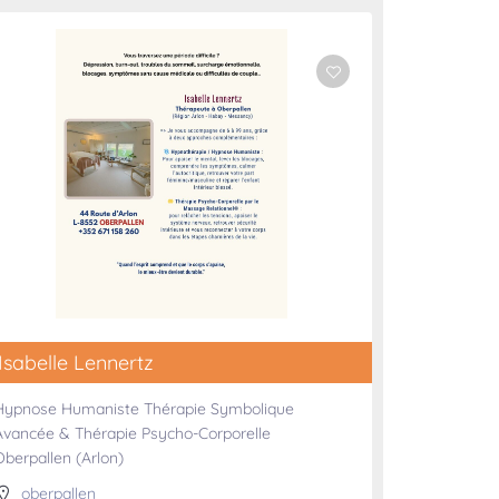
Isabelle Lennertz
Hypnose Humaniste Thérapie Symbolique
Avancée & Thérapie Psycho-Corporelle
Oberpallen (Arlon)
oberpallen