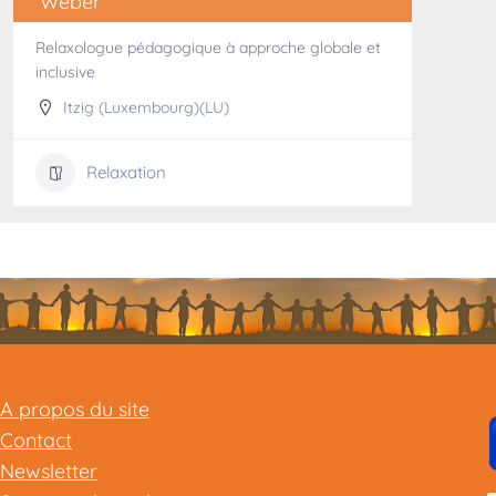
Weber
Relaxologue pédagogique à approche globale et
inclusive
Itzig (Luxembourg)(LU)
Relaxation
A propos du site
Contact
Newsletter