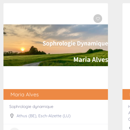
Maria Alves
Sophrologie dynamique
Athus (BE)
,
Esch-Alzette (LU)