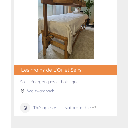
Les mains de L’Or et Sens
Soins énergétiques et holistiques
Weiswampach
Thérapies Alt. – Naturopathie
+3