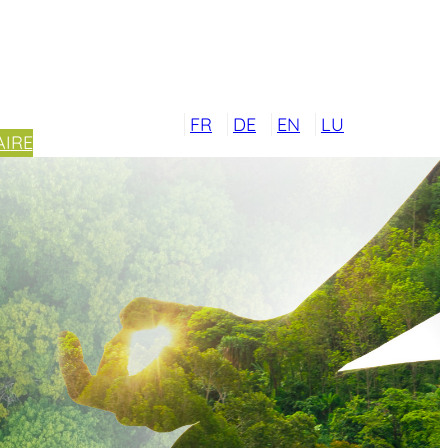
FR
DE
EN
LU
IRE