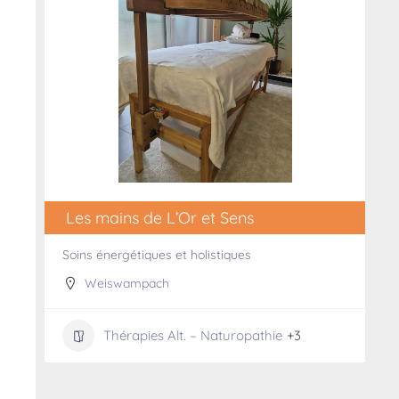
Les mains de L’Or et Sens
Soins énergétiques et holistiques
Weiswampach
Thérapies Alt. – Naturopathie
+3