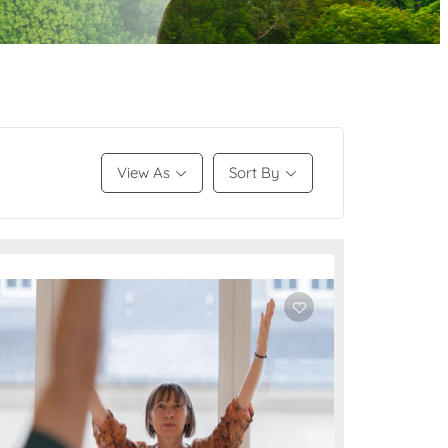
View As
Sort By