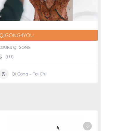
QIGONG4YOU
COURS QI GONG
(LU)
Qi Gong – Tai Chi