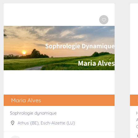
Maria Alves
Sophrologie dynamique
Athus (BE)
,
Esch-Alzette (LU)