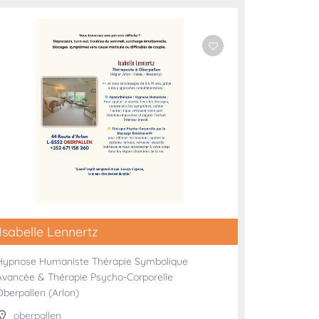
Isabelle Lennertz
Hypnose Humaniste Thérapie Symbolique
Avancée & Thérapie Psycho-Corporelle
Oberpallen (Arlon)
oberpallen