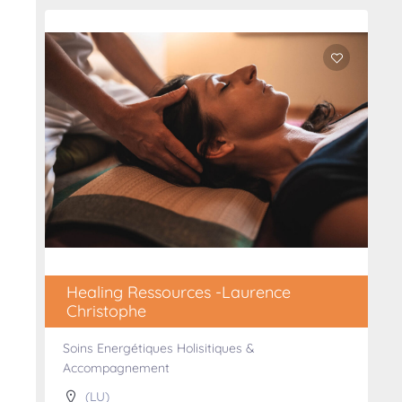
Healing Ressources -Laurence
Christophe
Soins Energétiques Holisitiques &
Accompagnement
(LU)