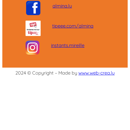
almina.lu
tipeee.com/almina
instants.mireille
2024 © Copyright – Made by
www.web-crea.lu