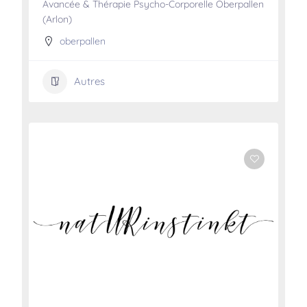
Avancée & Thérapie Psycho-Corporelle Oberpallen
(Arlon)
oberpallen
Autres