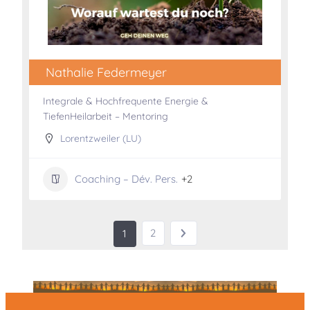
Nathalie Federmeyer
Integrale & Hochfrequente Energie &
TiefenHeilarbeit – Mentoring
Lorentzweiler (LU)
Coaching – Dév. Pers.
+2
2
1