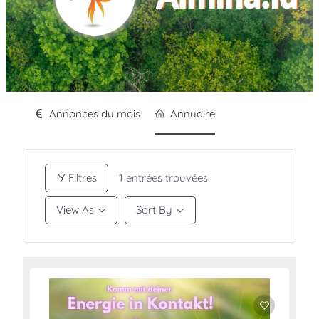
Annonces du mois
Annuaire
Filtres
1
entrées trouvées
View As
Sort By