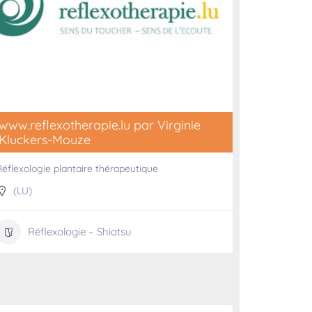
www.reflexotherapie.lu par Virginie
Kluckers-Mouze
Réflexologie plantaire thérapeutique
(LU)
Réflexologie – Shiatsu