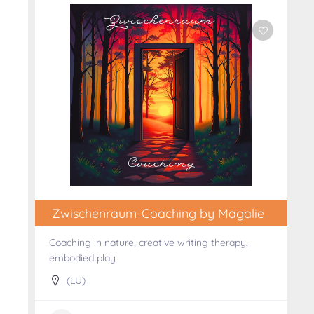
Zwischenraum-Coaching by Magalie
Coaching in nature, creative writing therapy,
embodied play
(LU)