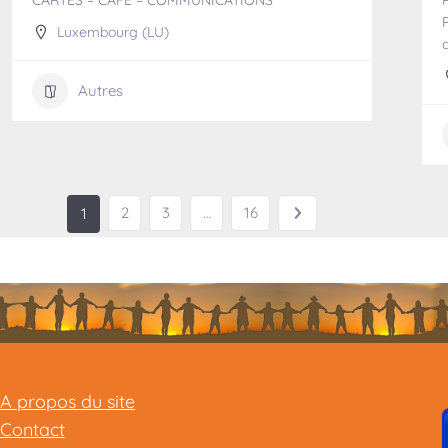
CARTES – CAFÉ – COMMUNICATIONS
Luxembourg (LU)
d
Autres
2
3
…
16
1
A propos du site
Contact