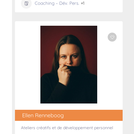
Coaching – Dév. Pers.
+1
Ellen Renneboog
Ateliers créatifs et de développement personnel