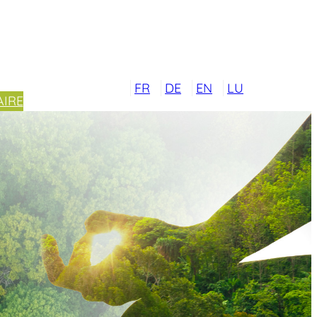
FR
DE
EN
LU
IRE