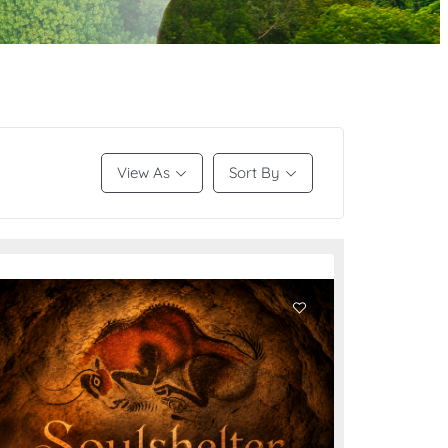
View As
Sort By