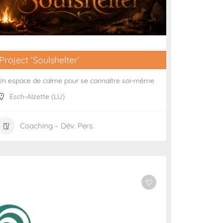
Project ‘Soulshelter’
Un espace de calme pour se connaître soi-même
Esch-Alzette (LU)
Coaching – Dév. Pers.