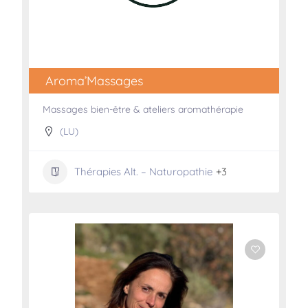
Aroma’Massages
Massages bien-être & ateliers aromathérapie
(LU)
Thérapies Alt. – Naturopathie
+3