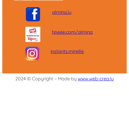
almina.lu
tipeee.com/almina
instants.mireille
2024 © Copyright – Made by
www.web-crea.lu