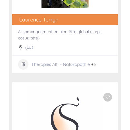
Laurence Terryn
Accompagnement en bien-être global (corps,
coeur, tête)
(LU)
Thérapies Alt. – Naturopathie
+3