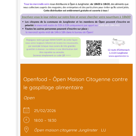
Openfood – Ôpen Maison Citoyenne contre
le gaspillage alimentaire
Open
25/02/2026
18:00 – 18:30
Ôpen maison citoyenne Junglinster
LU