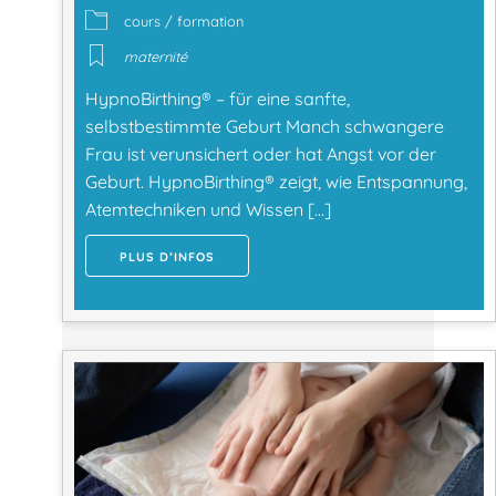
cours / formation
maternité
HypnoBirthing® – für eine sanfte,
selbstbestimmte Geburt Manch schwangere
Frau ist verunsichert oder hat Angst vor der
Geburt. HypnoBirthing® zeigt, wie Entspannung,
Atemtechniken und Wissen […]
PLUS D’INFOS