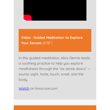
Video : Guided Meditation to Explore
Your Senses
(8’38”)
In this guided meditation, Alisa Dennis leads
a soothing practice to help you explore
mindfulness through the “six sense doors” —
sound, sight, taste, touch, smell, and the
body.
Watch
on lionsroar.com