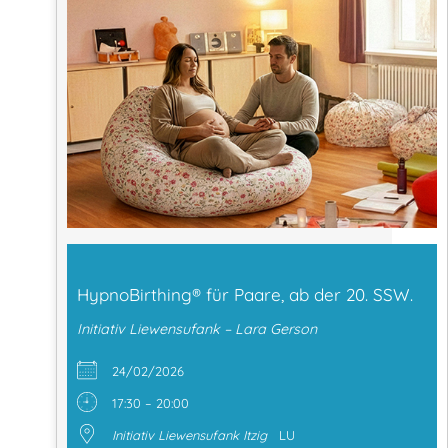
HypnoBirthing® für Paare, ab der 20. SSW.
Initiativ Liewensufank – Lara Gerson
24/02/2026
17:30 – 20:00
Initiativ Liewensufank Itzig
LU