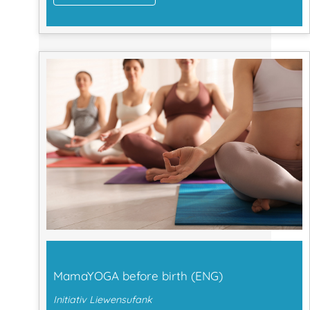
MamaYOGA before birth (ENG)
Initiativ Liewensufank