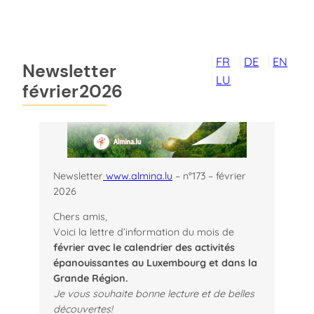
Aller
au
contenu
FR
DE
EN
Newsletter
LU
février2026
Newsletter
www.almina.lu
– n°173 – février
2026
Chers amis,
Voici la lettre d’information du mois de
février avec le calendrier des activités
épanouissantes au Luxembourg et dans la
Grande Région.
Je vous souhaite bonne lecture et de belles
découvertes!