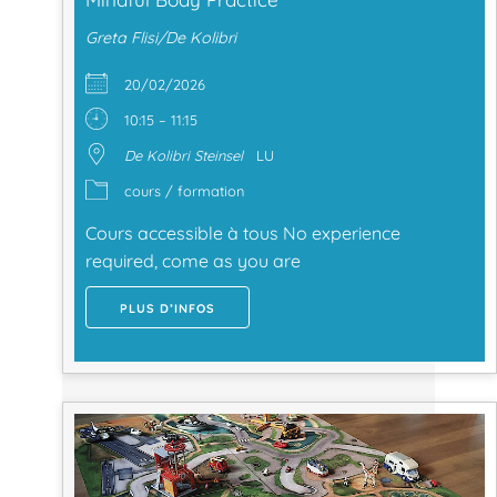
Greta Flisi/De Kolibri
20/02/2026
10:15 – 11:15
De Kolibri Steinsel
LU
cours / formation
Cours accessible à tous No experience
required, come as you are
PLUS D’INFOS