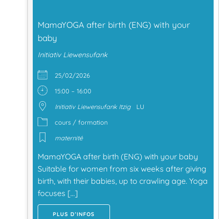
MamaYOGA after birth (ENG) with your
baby
Initiativ Liewensufank
25/02/2026
15:00 – 16:00
Initiativ Liewensufank Itzig
LU
cours / formation
maternité
MamaYOGA after birth (ENG) with your baby
Suitable for women from six weeks after giving
birth, with their babies, up to crawling age. Yoga
focuses […]
PLUS D’INFOS