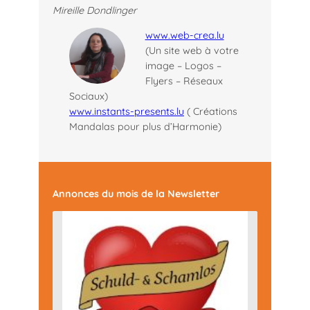
Mireille Dondlinger
www.web-crea.lu
(Un site web à votre
image – Logos –
Flyers – Réseaux
Sociaux)
www.instants-presents.lu
( Créations
Mandalas pour plus d’Harmonie)
Annonces du mois
de la Newsletter