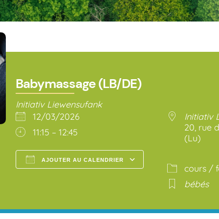
Babymassage (LB/DE)
Initiativ Liewensufank
12/03/2026
Initiativ
20, rue d
11:15 – 12:45
(Lu)
AJOUTER AU CALENDRIER
cours / 
Télécharger ICS
Calendrier Go
bébés