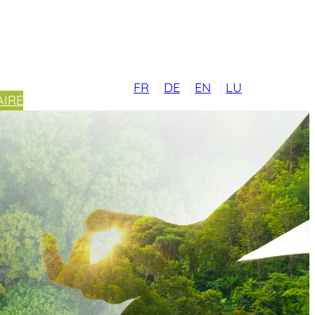
FR
DE
EN
LU
IRE