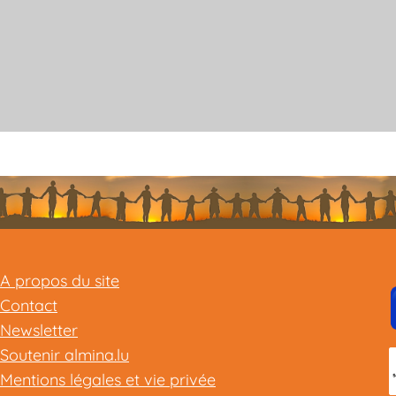
A propos du site
Contact
Newsletter
Soutenir almina.lu
Mentions légales et vie privée