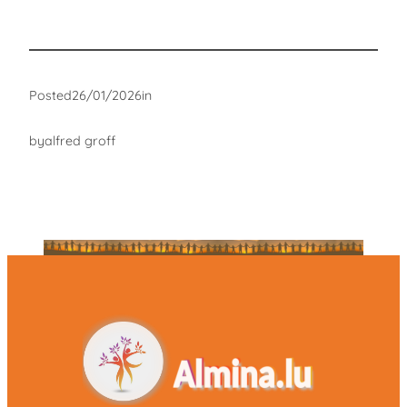
Posted
26/01/2026
in
by
alfred groff