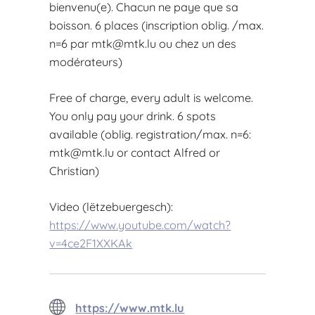
bienvenu(e). Chacun ne paye que sa
boisson. 6 places (inscription oblig. /max.
n=6 par
mtk@mtk.lu
ou chez un des
modérateurs)
Free of charge, every adult is welcome.
You only pay your drink. 6 spots
available (oblig. registration/max. n=6:
mtk@mtk.lu
or contact Alfred or
Christian)
Video (lëtzebuergesch):
https://www.youtube.com/watch?
v=4ce2F1XXKAk
https://www.mtk.lu