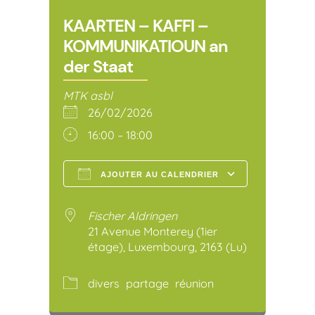
KAARTEN – KAFFI –
KOMMUNIKATIOUN an
der Staat
MTK asbl
26/02/2026
16:00 – 18:00
AJOUTER AU CALENDRIER
Télécharger ICS
Calendr
Fischer Aldringen
21 Avenue Monterey (1ier
étage), Luxembourg, 2163 (Lu)
divers
partage
réunion