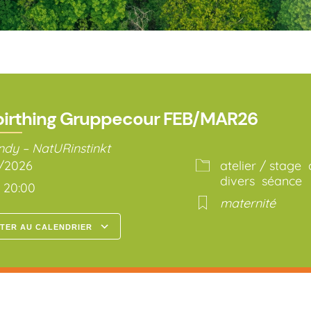
irthing Gruppecour FEB/MAR26
ndy – NatURinstinkt
3/2026
atelier / stage
divers
séance
– 20:00
maternité
TER AU CALENDRIER
arger ICS
Calendrier Google