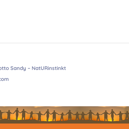
otto Sandy – NatURinstinkt
.com