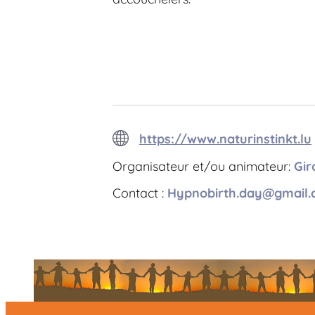
https://www.naturinstinkt.lu
Organisateur et/ou animateur:
Gir
Contact :
Hypnobirth.day@gmail