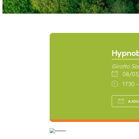
Hypnob
Girotto Sa
08/0
17:30 
AJOU
Téléch