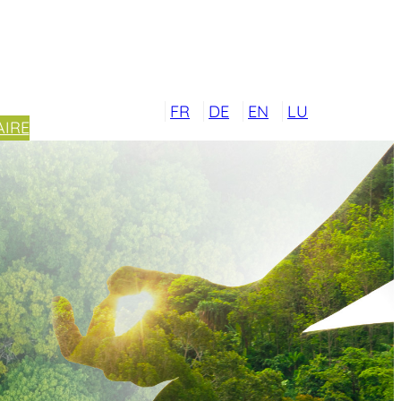
FR
DE
EN
LU
IRE