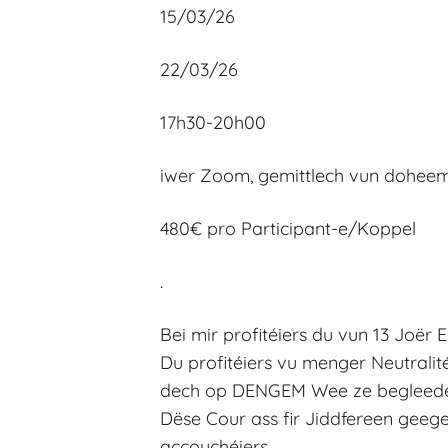
15/03/26
22/03/26
17h30-20h00
iwer Zoom, gemittlech vun dohe
480€ pro Participant-e/Koppel
.
Bei mir profitéiers du vun 13 Joër
Du profitéiers vu menger Neutralité
dech op DENGEM Wee ze begleeden,
Dëse Cour ass fir Jiddfereen geeg
accouchéiers.