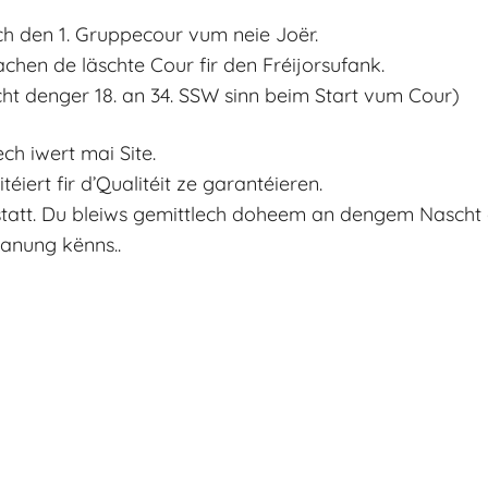
ch den 1. Gruppecour vum neie Joër.
chen de läschte Cour fir den Fréijorsufank.
scht denger 18. an 34. SSW sinn beim Start vum Cour)
ch iwert mai Site.
iert fir d’Qualitéit ze garantéieren.
 statt. Du bleiws gemittlech doheem an dengem Nasch
panung kënns..