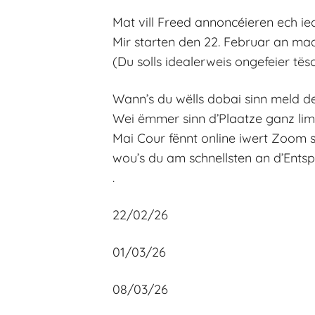
Mat vill Freed annoncéieren ech ie
Mir starten den 22. Februar an maa
(Du solls idealerweis ongefeier të
Wann’s du wëlls dobai sinn meld de
Wei ëmmer sinn d’Plaatze ganz limité
Mai Cour fënnt online iwert Zoom
wou’s du am schnellsten an d’Ents
.
22/02/26
01/03/26
08/03/26