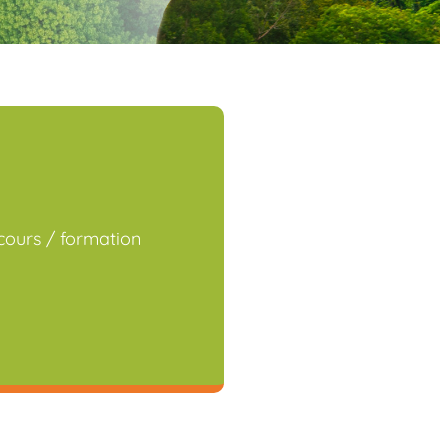
cours / formation
iCalendar
Office 365