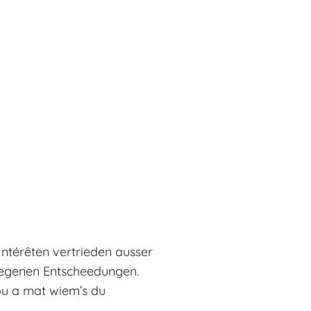
 Intérêten vertrieden ausser
eegenen Entscheedungen.
ou a mat wiem’s du