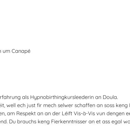
em um Canapé
 Erfahrung als Hypnobirthingkursleederin an Doula.
it, well ech just fir mech selwer schaffen an soss keng
 am Respekt an an der Léift Vis-à-Vis vun dengen 
end. Du brauchs keng Fierkenntnisser an et ass egal w