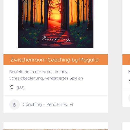
Zwischenraum-Coaching by Magalie
Begleitung in der Natur, kreative
Schreibbegleitung, verkörpertes Spielen
(LU)
Coaching – Pers. Entw.
+1