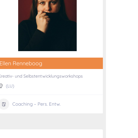
Ellen Renneboog
Kreativ- und Selbstentwicklungsworkshops
(LU)
Coaching – Pers. Entw.