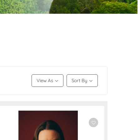
View As
Sort By