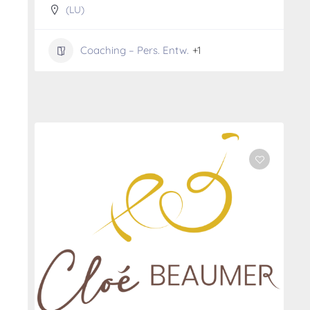
(LU)
Coaching – Pers. Entw.
+1