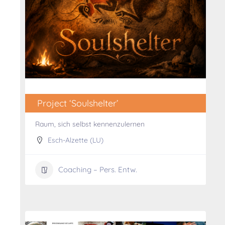
Project ‘Soulshelter’
Raum, sich selbst kennenzulernen
Esch-Alzette (LU)
Coaching – Pers. Entw.