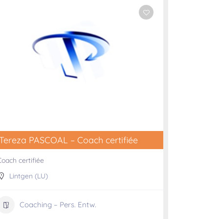
Tereza PASCOAL – Coach certifiée
Coach certifiée
Lintgen (LU)
Coaching – Pers. Entw.