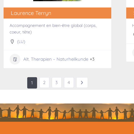
Laurence Terryn
Accompagnement en bien-être global (corps,
coeur, tête)
(LU)
Alt. Therapien – Naturheilkunde
+3
2
3
4
1