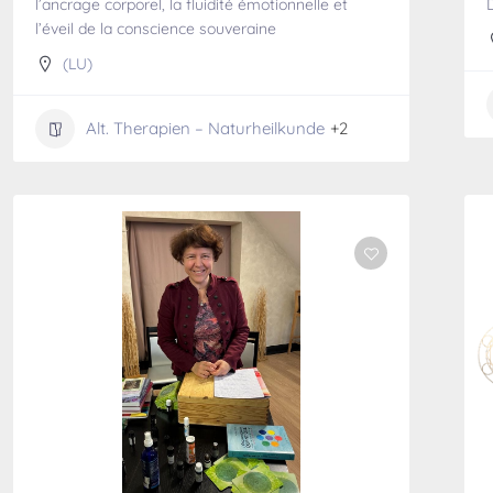
l’ancrage corporel, la fluidité émotionnelle et
D
l’éveil de la conscience souveraine
(LU)
Alt. Therapien – Naturheilkunde
+2