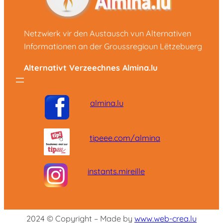
Netzwierk vir den Austausch vun Alternativen
Informationen an der Groussregioun Lëtzebuerg
Alternativt Verzeechnes Almina.lu
almina.lu
tipeee.com/almina
instants.mireille
2024 © Copyright – Made by
www.web-crea.lu