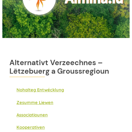
Alternativt Verzeechnes –
Lëtzebuerg a Groussregioun
Nohalteg Entwécklung
Zesumme Liewen
Associatiounen
Kooperativen