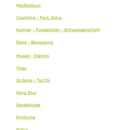
Meditatioun
Coaching – Pers. Entw.
Kanner – Puppelcher – Schwangerschaft
Danz – Bewegung
Musek – Stëmm
Yoga
Qi Gong – Tai Chi
Feng Shui
Geobiologie
Ernärung
Natur