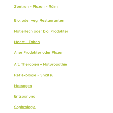
Zentren – Plazen – Räim
Bio. oder veg. Restauranten
Natierlech oder bio. Produkter
Maert – Foiren
Aner Produkter oder Plazen
Alt. Therapien – Naturopathie
Reflexologie – Shiatsu
Massagen
Entspanung
Sophrologie