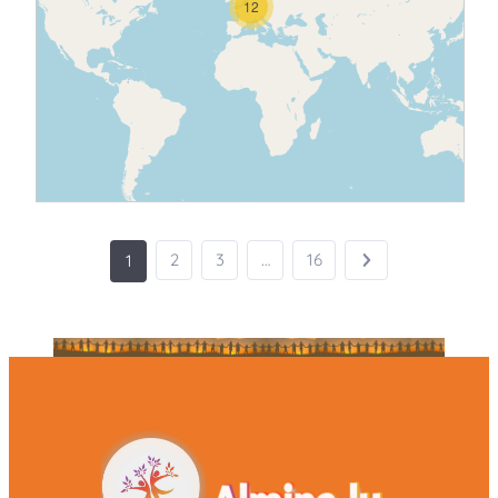
12
2
3
…
16
1