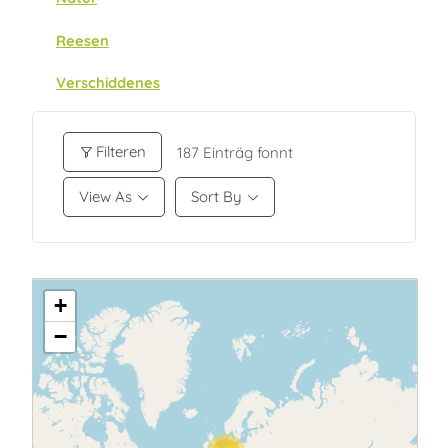
Reesen
Verschiddenes
Filteren
187
Einträg fonnt
View As
Sort By
+
−