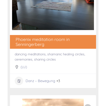
Phoenix meditation room in
Senningerberg
dancing meditations, shamanic healing circles,
ceremonies, sharing circles
(LU)
Danz – Bewegung
+3