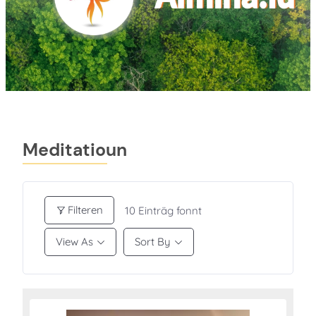
Meditatioun
Filteren
10
Einträg fonnt
View As
Sort By