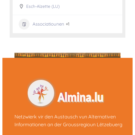
Esch-Alzette (LU)
Associatiounen
+1
Netzwierk vir den Austausch vun Alternativen
Informationen an der Groussregioun Lëtzebuerg