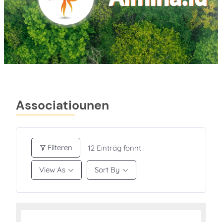
Associatiounen
Filteren
12
Einträg fonnt
View As
Sort By