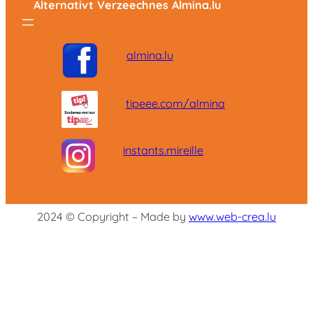
Alternativt Verzeechnes Almina.lu
almina.lu
tipeee.com/almina
instants.mireille
2024 © Copyright – Made by
www.web-crea.lu