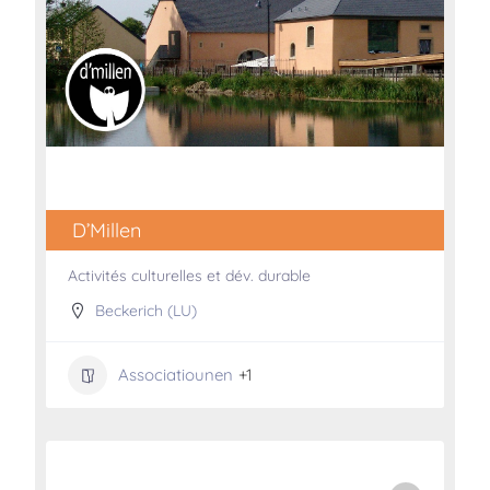
D’Millen
Activités culturelles et dév. durable
Beckerich (LU)
Associatiounen
+1