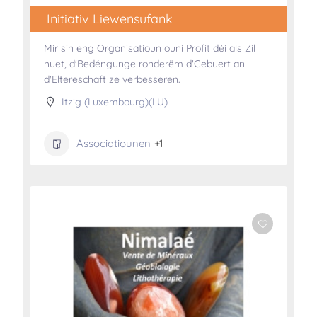
Initiativ Liewensufank
Mir sin eng Organisatioun ouni Profit déi als Zil
huet, d'Bedéngunge ronderëm d'Gebuert an
d'Eltereschaft ze verbesseren.
Itzig (Luxembourg)(LU)
Associatiounen
+1