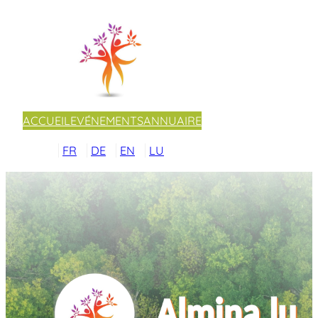
ACCUEIL
EVÉNEMENTS
ANNUAIRE
FR
DE
EN
LU