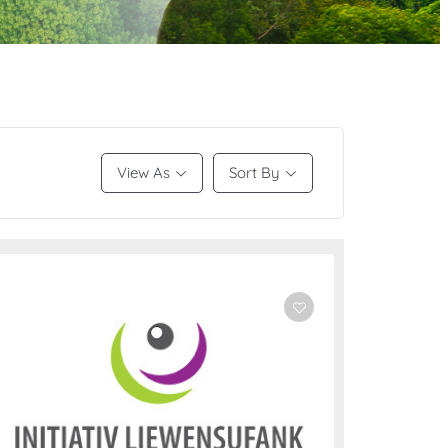
View As
Sort By