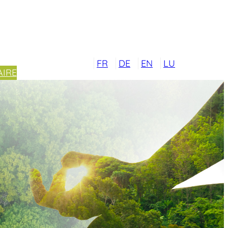
FR
DE
EN
LU
IRE