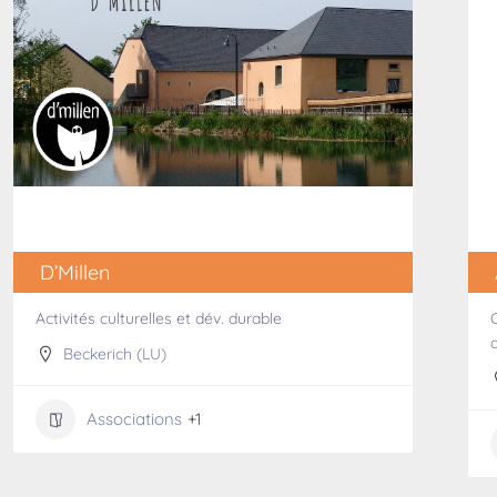
D’Millen
Activités culturelles et dév. durable
Beckerich (LU)
Associations
+1