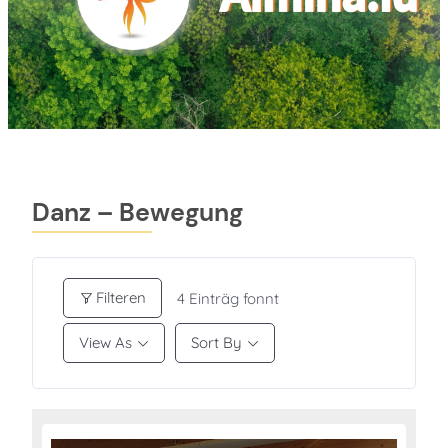
Danz – Bewegung
Filteren
4
Einträg fonnt
View As
Sort By