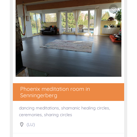
Phoenix meditation room in
Senningerberg
dancing meditations, shamanic healing circles,
ceremonies, sharing circles
(LU)