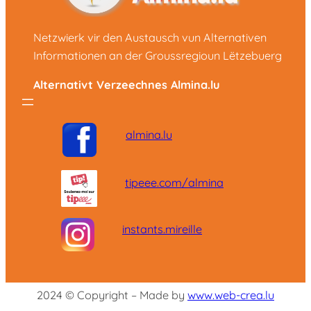
Netzwierk vir den Austausch vun Alternativen
Informationen an der Groussregioun Lëtzebuerg
Alternativt Verzeechnes Almina.lu
almina.lu
tipeee.com/almina
instants.mireille
2024 © Copyright – Made by
www.web-crea.lu