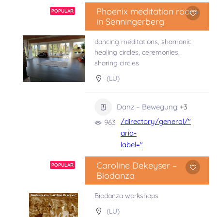
Phoenix meditation room
POPULAR
in Senningerberg
dancing meditations, shamanic
healing circles, ceremonies,
sharing circles
(LU)
Danz – Bewegung
+3
/directory/general/"
963
aria-
label="
"
Caroline Dekeyser –
POPULAR
class="">
Biodanza
Biodanza workshops
(LU)