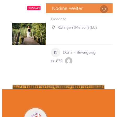
Nadine Welter
POPULAR
Biodanza
Rollingen (Mersch) (LU)
Danz – Bewegung
879