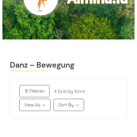
Danz – Bewegung
Filteren
4
Einträg fonnt
View As
Sort By