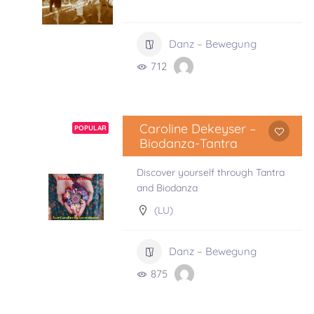
Danz – Bewegung
712
Caroline Dekeyser –
POPULAR
Biodanza-Tantra
Discover yourself through Tantra
and Biodanza
(LU)
Danz – Bewegung
875