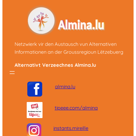
Netzwierk vir den Austausch vun Alternativen
Informationen an der Groussregioun Lëtzebuerg
Alternativt Verzeechnes Almina.lu
almina.lu
tipeee.com/almina
instants.mireille