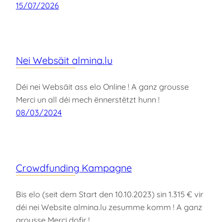
15/07/2026
Nei Websäit almina.lu
Déi nei Websäit ass elo Online ! A ganz grousse
Merci un all déi mech ënnerstëtzt hunn !
08/03/2024
Crowdfunding Kampagne
Bis elo (seit dem Start den 10.10.2023) sin 1.315 € vir
déi nei Website almina.lu zesumme komm ! A ganz
grousse Merci dofir !