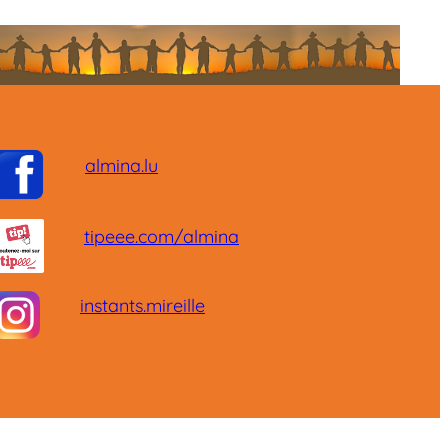
almina.lu
tipeee.com/almina
instants.mireille