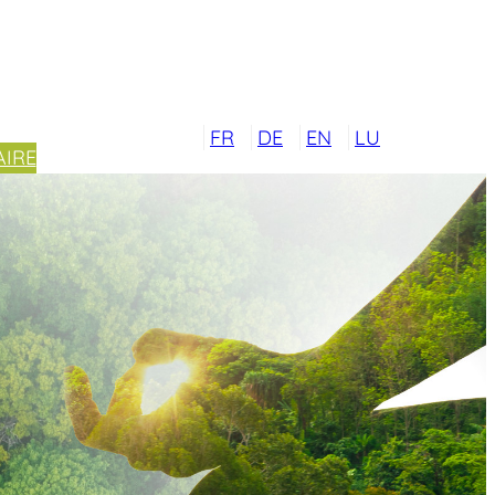
FR
DE
EN
LU
IRE