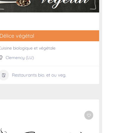
Délice végétal
Cuisine biologique et végétale
Clemency (LU)
Restaurants bio. et ou veg.