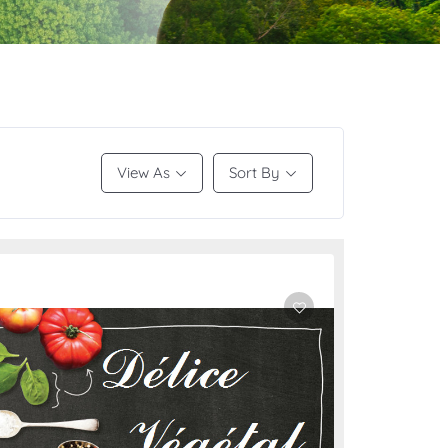
View As
Sort By